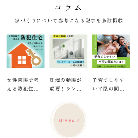
コラム
家づくりについて参考になる記事を多数掲載
女性目線で考
洗濯の動線が
子育てしやす
える防犯住宅
重要！ランド
い平屋の間取
｜安心して暮
リールームの
りとは？失敗
らせる家づく
間取りは何が
しないための3
りのポイント
正解？
つの視点
all view