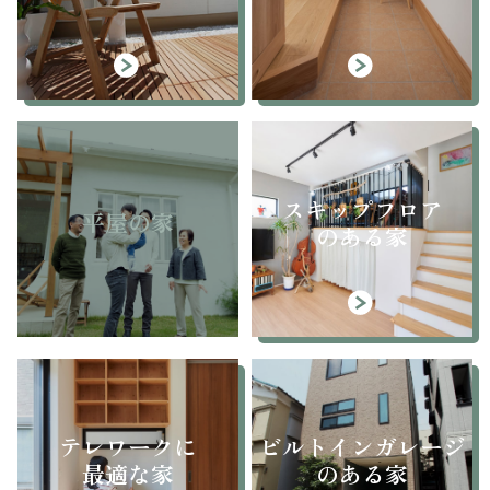
スキップフロア
平屋の家
のある家
テレワークに
ビルトインガレージ
最適な家
のある家