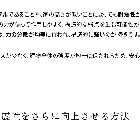
プル
であることや、家の高さが低いことによっても
耐震性
の力が偏って作用しやすく、構造的な弱点を生む可能性があ
は、
力の分散
が
均等
に行われ、構造的に
強い
のが特徴です
ミスが少なく、建物全体の強度が均一に保たれるため、安心
耐震性をさらに向上させる方法