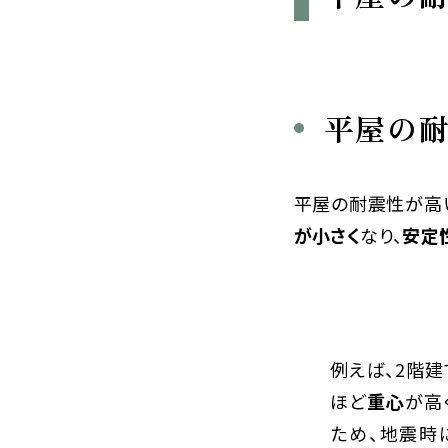
平屋の耐
平屋の耐震性が高
が小さく
なり、
安定
例えば、2階
ほど
重心
が高
ため、地震時