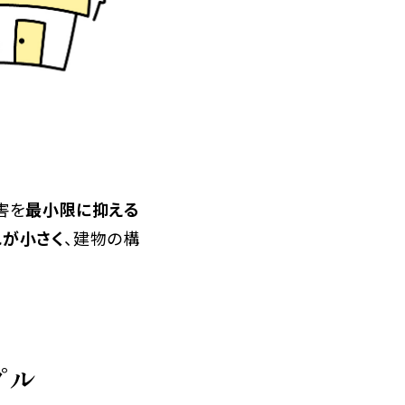
害を
最小限に抑える
れが小さく
、建物の構
プル