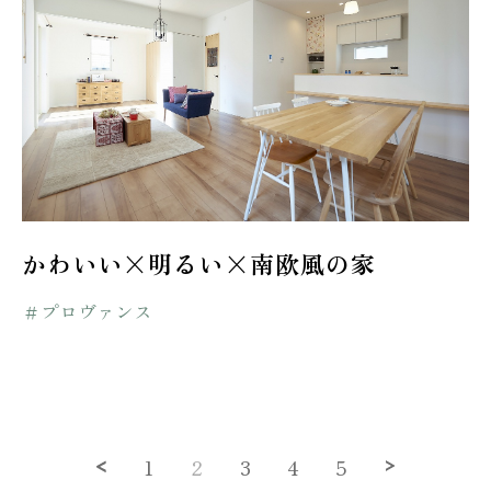
かわいい×明るい×南欧風の家
＃プロヴァンス
1
2
3
4
5