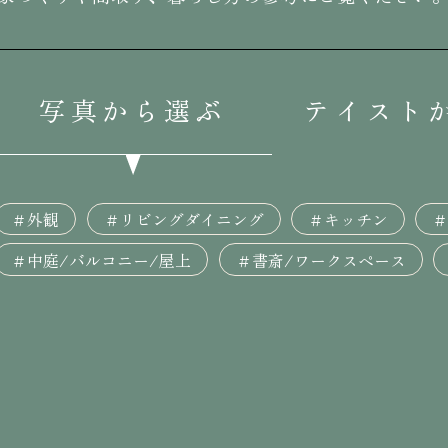
写真から選ぶ
テイスト
＃外観
＃リビングダイニング
＃キッチン
＃
＃中庭/バルコニー/屋上
＃書斎/ワークスペース