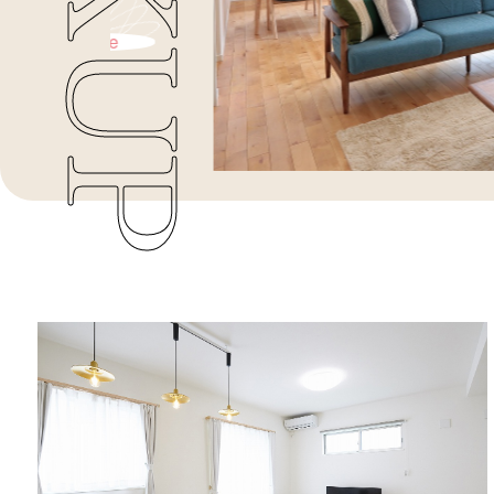
た。
re