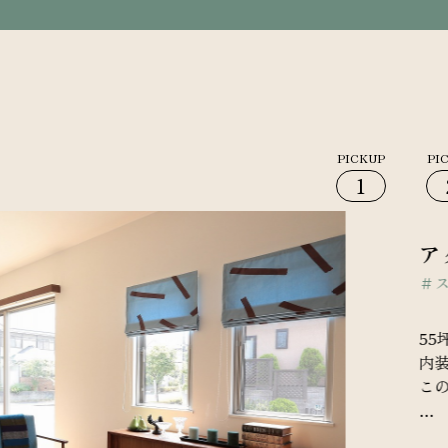
1
アクセント
＃スカンジナビ
55坪超の敷地
内装は無垢床を
この家の空気の
インテリアを楽