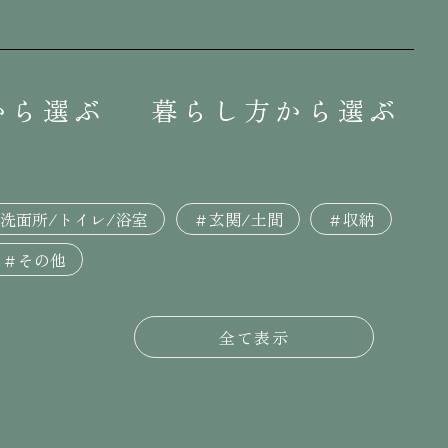
から選ぶ
暮らし方から選ぶ
洗面所/トイレ/浴室
＃玄関/土間
＃収納
＃その他
全て表示