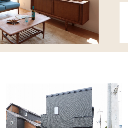
キッチンからサ
楽」なプランに
敷地面積
1
家族構成
延床面積
9
所在地