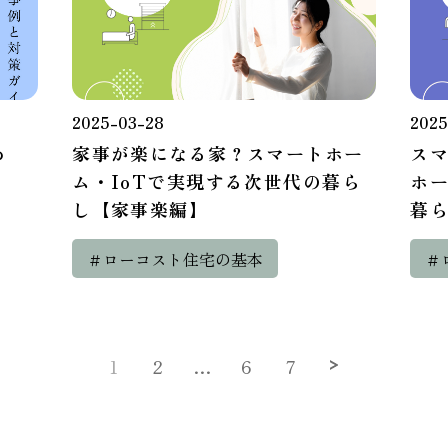
2025-03-28
2025
め
家事が楽になる家？スマートホー
ス
ム・IoTで実現する次世代の暮ら
ホー
し【家事楽編】
暮
＃ローコスト住宅の基本
＃
1
2
…
6
7