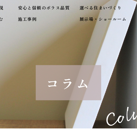
現
安心と信頼のポラス品質
選べる住まいづくり
む
施工事例
展示場・ショールーム
コラム