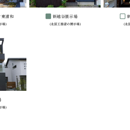
ク東浦和
新越谷展示場
場