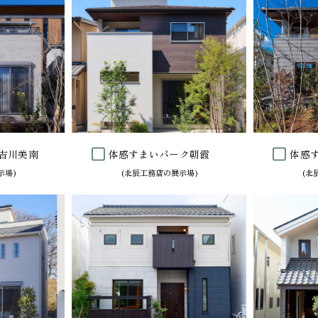
吉川美南
体感すまいパーク朝霞
体感