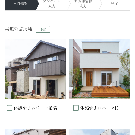
アンケート
お客様情報
日時選択
完了
入力
入力
来場希望店舗
体感すまいパーク船橋
体感すまいパーク柏