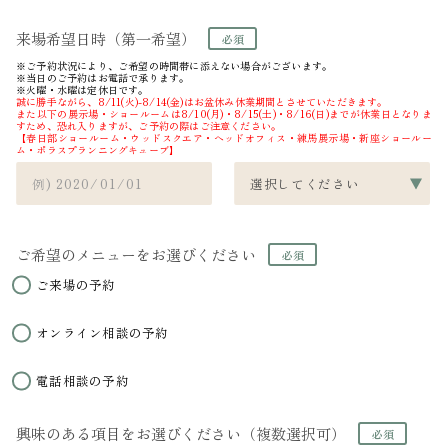
来場希望日時（第一希望）
※ご予約状況により、ご希望の時間帯に添えない場合がございます。
※当日のご予約はお電話で承ります。
※火曜・水曜は定休日です。
誠に勝手ながら、8/11(火)-8/14(金)はお盆休み休業期間とさせていただきます。
また以下の展示場・ショールームは8/10(月)・8/15(土)・8/16(日)までが休業日となりま
すため、恐れ入りますが、ご予約の際はご注意ください。
【春日部ショールーム・ウッドスクエア・ヘッドオフィス・練馬展示場・新座ショールー
ム・ポラスプランニングキューブ】
ご希望のメニューをお選びください
ご来場の予約
オンライン相談の予約
電話相談の予約
興味のある項目をお選びください（複数選択可）